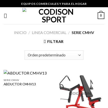
Skip
EQUIPOS COMERCIALES Y PARA EL HOGAR
to
content
0
INICIO
/
LINEA COMERCIAL
/
SERIE CMHV
FILTRAR
SERIE CMHV
ABDUCTOR CMHV13