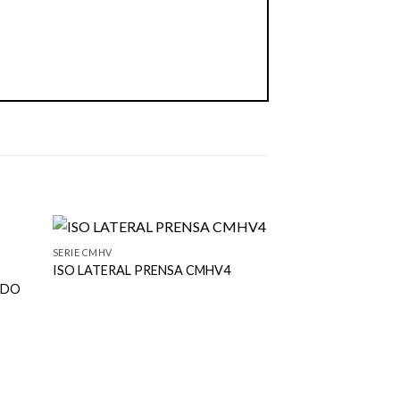
SERIE CMHV
SERIE CMHV
ISO LATERAL PRENSA CMHV4
FONDOS TRÍCEP
ADO