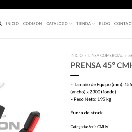
INICIO
CODISON
CATALOGO
TIENDA
BLOG
CONTAC
INICIO
/
LINEA COMERCIAL
/
S
PRENSA 45° CM
– Tamaño de Equipo (mm): 1550
(ancho) x 2300 (fondo)
– Peso Neto: 195 kg
Fuera de stock
Categoría:
Serie CMHV