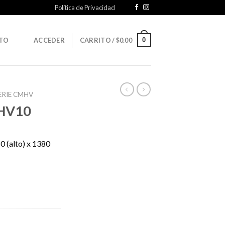
Política de Privacidad
0
TO
ACCEDER
CARRITO /
$
0.00
ERIE CMHV
HV10
 (alto) x 1380