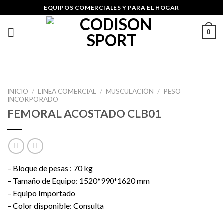
Skip
EQUIPOS COMERCIALES Y PARA EL HOGAR
to
content
0
INICIO
/
LINEA COMERCIAL
/
MUSCULACIÓN
/
PESO
INCORPORADO
FEMORAL ACOSTADO CLB01
– Bloque de pesas : 70 kg
– Tamaño de Equipo: 1520*990*1620 mm
– Equipo Importado
– Color disponible: Consulta