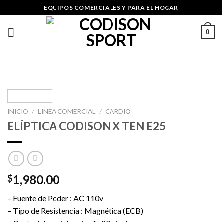
Skip
EQUIPOS COMERCIALES Y PARA EL HOGAR
to
content
0
INICIO
/
LINEA COMERCIAL
/
CARDIO
ELÍPTICA CODISON X TEN E25
1,980.00
$
– Fuente de Poder : AC 110v
– Tipo de Resistencia : Magnética (ECB)