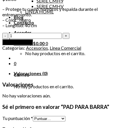
SERIE CMH9
SERIE CMHV
– Protege tu cuello, hombros y espalda durante el
LINEA HOME
entrenamiento.
Blog
– Color : negro
Contacto
– Longitud: 40 cm
Acceder
PAD
PARA
Añadir al carrito
Carrito /
$
0.00
0
BARRA
Categorías:
Accesorios
,
Linea Comercial
cantidad
No hay productos en el carrito.
0
Valoraciones (0)
Carrito
Valoraciones
No hay productos en el carrito.
No hay valoraciones aún.
Sé el primero en valorar “PAD PARA BARRA”
Tu puntuación
*